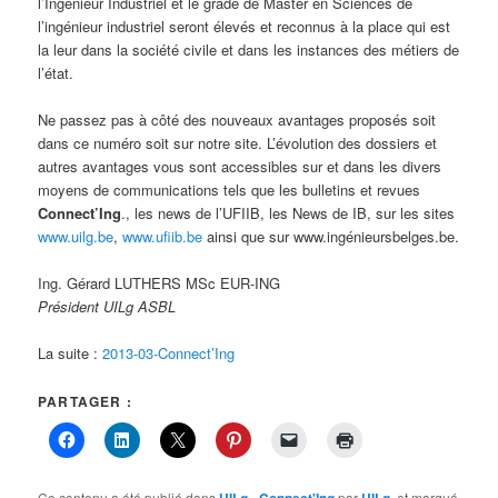
l’Ingénieur Industriel et le grade de Master en Sciences de
l’ingénieur industriel seront élevés et reconnus à la place qui est
la leur dans la société civile et dans les instances des métiers de
l’état.
Ne passez pas à côté des nouveaux avantages proposés soit
dans ce numéro soit sur notre site. L’évolution des dossiers et
autres avantages vous sont accessibles sur et dans les divers
moyens de communications tels que les bulletins et revues
Connect’Ing
., les news de l’UFIIB, les News de IB, sur les sites
www.uilg.be
,
www.ufiib.be
ainsi que sur www.ingénieursbelges.be.
Ing. Gérard LUTHERS MSc EUR-ING
Président UILg ASBL
La suite :
2013-03-Connect’Ing
PARTAGER :
Ce contenu a été publié dans
UILg - Connect'Ing
par
UILg
, et marqué