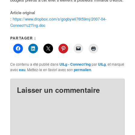
Article original
:
https://www.dropbox.com/s/gogbywii76t59mj/2007-04-
Connect%27Ing.doc
PARTAGER :
Ce contenu a été publié dans
UILg - Connect'Ing
par
UILg
, et marqué
avec
eau
. Mettez-le en favori avec son
permalien
.
Laisser un commentaire