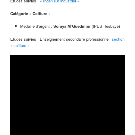
Etudes suivies : «
Ingénieur industriel
»
Catégorie « Coiffure »
Médaille d’argent :
Soraya M’Guedmini
(IPES Hesbaye)
Etudes suivies : Enseignement secondaire professionnel,
section
« coiffure »