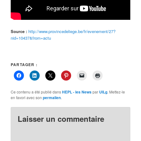
Source :
http://www.provincedeliege.be/fr/evenement/27?
nid=10437&from=actu
PARTAGER :
Ce contenu a été publié dans
HEPL - les News
par
UILg
. Mettez-le
en favori avec son
permalien
.
Laisser un commentaire