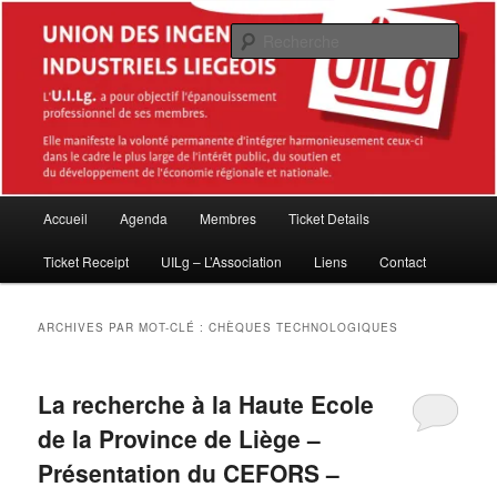
Aller
Aller
Association des Master en sciences de l'ingénieur industriel diplômés de la
Haute École de la Province de Liège (HEPL – ISIL)
au
au
Rech
contenu
contenu
principal
secondaire
Union des Ingénieurs industriels
Liégeois (UILg ASBL)
Menu
Accueil
Agenda
Membres
Ticket Details
principal
Ticket Receipt
UILg – L’Association
Liens
Contact
ARCHIVES PAR MOT-CLÉ :
CHÈQUES TECHNOLOGIQUES
La recherche à la Haute Ecole
de la Province de Liège –
Présentation du CEFORS –