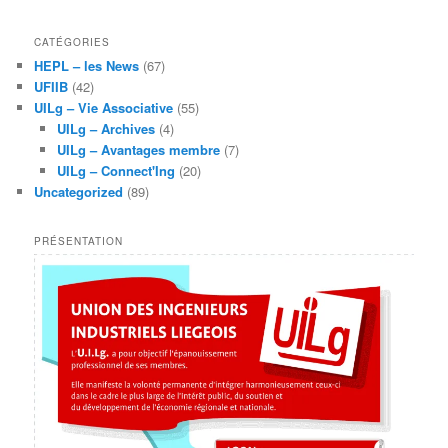
CATÉGORIES
HEPL – les News
(67)
UFIIB
(42)
UILg – Vie Associative
(55)
UILg – Archives
(4)
UILg – Avantages membre
(7)
UILg – Connect'Ing
(20)
Uncategorized
(89)
PRÉSENTATION