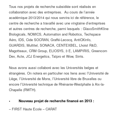
Tous nos projets de recherche subsidiée sont réalisés en
collaboration avec des entreprises. Au cours de l’année
académique 2013/2014 qui nous servira ici de référence, le
centre de recherche a travaillé avec une vingtaine d’entreprises
et autres centres de recherche, parmi lesquels : GlaxoSmithKline
Biologicals, NOMICS, Automation and Robotics, Techspace
Aéro, IDS, Cide SOCRAN, Graffé-Lecocq, AntiOXinfo,
GUARDIS, Multitel, SONACA, CENTEXBEL, Lhoist R&D,
Magotteaux, CRM Group, ELIOSYS, 3 E, LAMPIRIS, Greencom
Dev, Acte, JCJ Energetics, Taïpro et Wow, Sirris.
Nous avons aussi collaboré avec les Universités belges et
étrangères. On notera en particulier nos liens avec l’Université de
Liège, l’Université de Mons, l’Université libre de Bruxelles ou
encore l’Université technique de Rhénanie-Westphalie à Aix-la-
Chapelle (RWTH).
• Nouveau projet de recherche financé en 2013 :
– FIRST Haute Ecole – CARAT