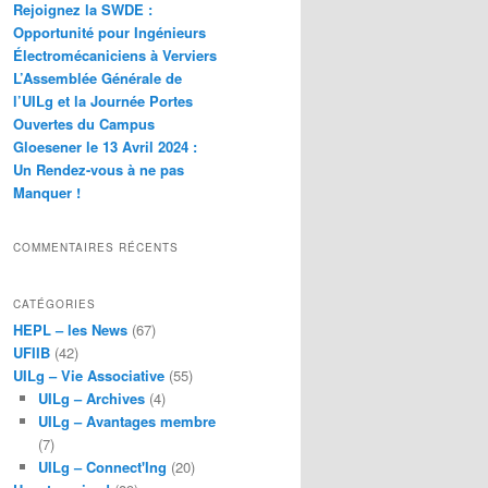
Rejoignez la SWDE :
Opportunité pour Ingénieurs
Électromécaniciens à Verviers
L’Assemblée Générale de
l’UILg et la Journée Portes
Ouvertes du Campus
Gloesener le 13 Avril 2024 :
Un Rendez-vous à ne pas
Manquer !
COMMENTAIRES RÉCENTS
CATÉGORIES
HEPL – les News
(67)
UFIIB
(42)
UILg – Vie Associative
(55)
UILg – Archives
(4)
UILg – Avantages membre
(7)
UILg – Connect'Ing
(20)