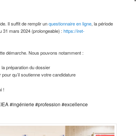
e. Il suffit de remplir un
questionnaire en ligne
, la période
’au 31 mars 2024 (prolongeable) :
https://iret-
cette démarche. Nous pouvons notamment :
a préparation du dossier
r pour qu’il soutienne votre candidature
i !
IEA #ingénierie #profession #excellence