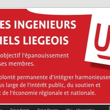
ces de l'ingénieur industriel diplômés de la Haute École de la Province
énieurs industriels Liégeois
es
Ticket Details
Ticket Receipt
UILg – L’Association