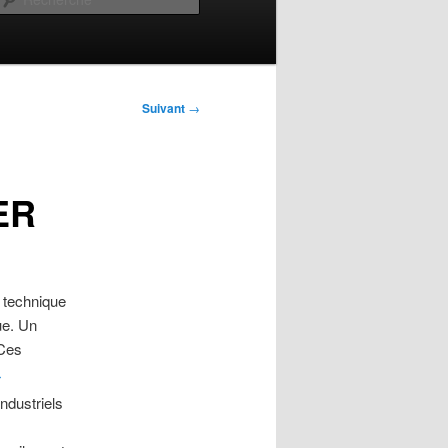
Suivant
→
ER
e technique
ue. Un
 Ces
ndustriels