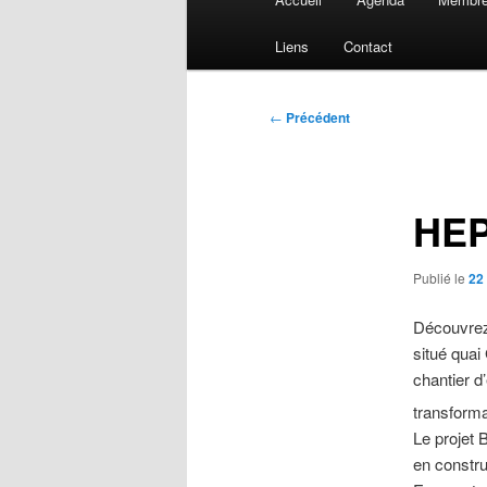
principal
Liens
Contact
Navigation
←
Précédent
des
articles
HEP
Publié le
22
Découvrez 
situé quai
chantier d
transforma
Le projet 
en construc