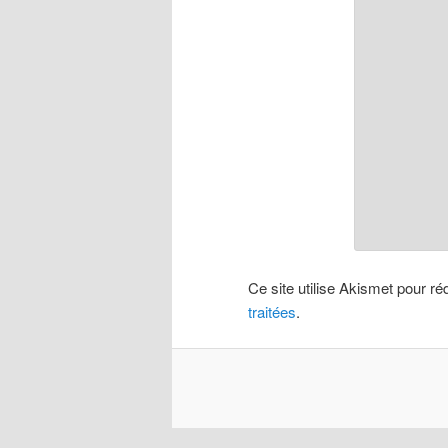
Ce site utilise Akismet pour ré
traitées
.