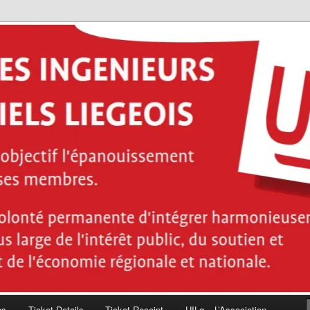
ces de l'ingénieur industriel diplômés de la Haute École de la Province
énieurs industriels Liégeois
es
Ticket Details
Ticket Receipt
UILg – L’Association