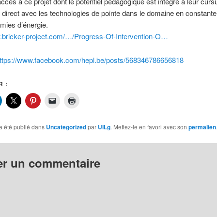
ccès à ce projet dont le potentiel pédagogique est intégré à leur cursu
 direct avec les technologies de pointe dans le domaine en constante
mies d’énergie.
w.bricker-project.com/…/Progress-Of-Intervention-O…
ttps://www.facebook.com/hepl.be/posts/568346786656818
 :
a été publié dans
Uncategorized
par
UILg
. Mettez-le en favori avec son
permalien
er un commentaire