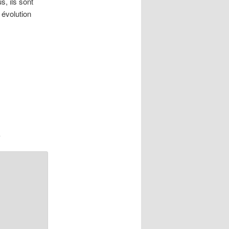
s, ils sont
 évolution
.