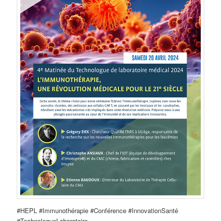
#HEPL #Immunothérapie #Conférence #InnovationSanté
#TechnologueLaboratoire