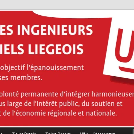
ces de l'ingénieur industriel diplômés de la Haute École de la Province
énieurs industriels Liégeois
es
Ticket Details
Ticket Receipt
UILg – L’Association