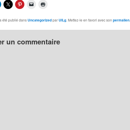
a été publié dans
Uncategorized
par
UILg
. Mettez-le en favori avec son
permalien
er un commentaire