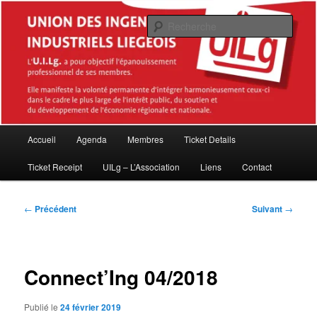
Aller
Association des Master en sciences de l'ingénieur industriel diplômés de la
Haute École de la Province de Liège (HEPL – ISIL)
au
Rech
contenu
principal
Union des Ingénieurs industriels
Liégeois (UILg ASBL)
Menu
Accueil
Agenda
Membres
Ticket Details
principal
Ticket Receipt
UILg – L’Association
Liens
Contact
Navigation
←
Précédent
Suivant
→
des
articles
Connect’Ing 04/2018
Publié le
24 février 2019