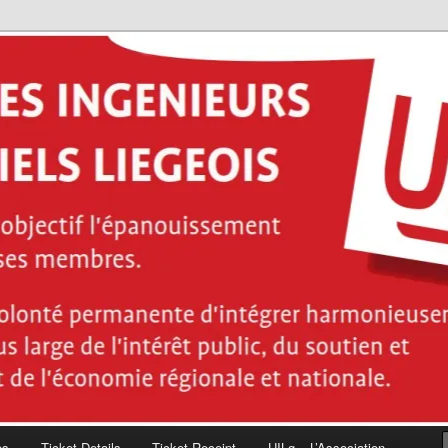
ces de l'ingénieur industriel diplômés de la Haute École de la Province
énieurs industriels Liégeois
es
Ticket Details
Ticket Receipt
UILg – L’Association