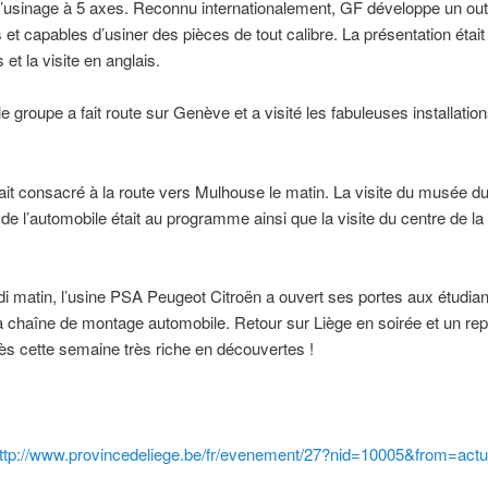
usinage à 5 axes. Reconnu internationalement, GF développe un outi
s et capables d’usiner des pièces de tout calibre. La présentation étai
 et la visite en anglais.
le groupe a fait route sur Genève et a visité les fabuleuses installatio
tait consacré à la route vers Mulhouse le matin. La visite du musée du
e l’automobile était au programme ainsi que la visite du centre de la 
i matin, l’usine PSA Peugeot Citroën a ouvert ses portes aux étudian
a chaîne de montage automobile. Retour sur Liège en soirée et un re
ès cette semaine très riche en découvertes !
ttp://www.provincedeliege.be/fr/evenement/27?nid=10005&from=actu