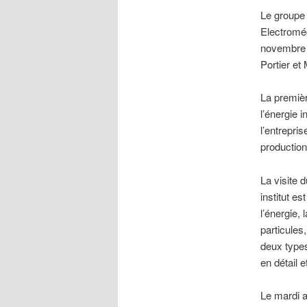
Le groupe 
Electromé
novembre 
Portier e
La premièr
l’énergie 
l’entrepris
production 
La visite 
institut e
l’énergie,
particules
deux types
en détail 
Le mardi ap