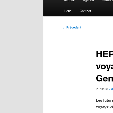
principal
Liens
Contact
Navigation
←
Précédent
des
articles
HEPL
voy
Gen
Publié le
2 
Les futur
voyage p