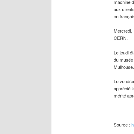
machine d’
aux client
en français
Mercredi, 
CERN.
Le jeudi é
du musée d
Mulhouse.
Le vendred
apprécié l
mérité apr
Source :
h