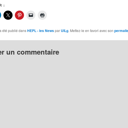
 :
a été publié dans
HEPL - les News
par
UILg
. Mettez-le en favori avec son
permali
er un commentaire