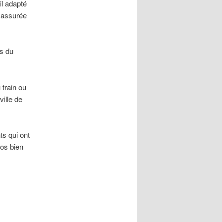
l adapté
t assurée
ns du
 train ou
ville de
ts qui ont
pos bien