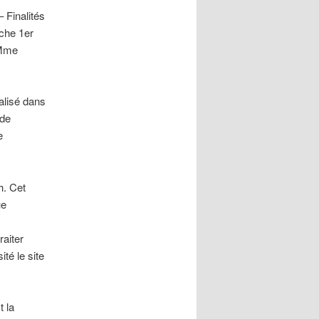
 Finalités
che 1er
 Mme
ialisé dans
 de
e
h. Cet
ue
raiter
té le site
t la