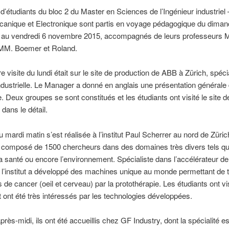
d’étudiants du bloc 2 du Master en Sciences de l’Ingénieur industriel –
canique et Electronique sont partis en voyage pédagogique du diman
au vendredi 6 novembre 2015, accompagnés de leurs professeurs
t MM. Boemer et Roland.
e visite du lundi était sur le site de production de ABB à Zürich, spéc
industrielle. Le Manager a donné en anglais une présentation générale
e. Deux groupes se sont constitués et les étudiants ont visité le site d
dans le détail.
du mardi matin s’est réalisée à l’institut Paul Scherrer au nord de Züric
st composé de 1500 chercheurs dans des domaines très divers tels q
 la santé ou encore l’environnement. Spécialiste dans l’accélérateur de
, l’institut a développé des machines unique au monde permettant de t
 de cancer (oeil et cerveau) par la protothérapie. Les étudiants ont visi
et ont été très intéressés par les technologies développées.
rès-midi, ils ont été accueillis chez GF Industry, dont la spécialité es