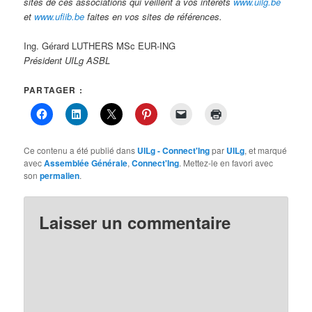
sites de ces associations qui veillent à vos intérêts
www.uilg.be
et
www.ufiib.be
faites en vos sites de références.
Ing. Gérard LUTHERS MSc EUR-ING
Président UILg ASBL
PARTAGER :
Ce contenu a été publié dans
UILg - Connect'Ing
par
UILg
, et marqué
avec
Assemblée Générale
,
Connect'Ing
. Mettez-le en favori avec
son
permalien
.
Laisser un commentaire