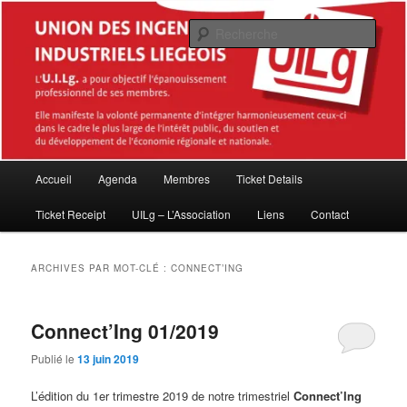
Aller
Aller
Association des Master en sciences de l'ingénieur industriel diplômés de la
Haute École de la Province de Liège (HEPL – ISIL)
au
au
Rech
contenu
contenu
principal
secondaire
Union des Ingénieurs industriels
Liégeois (UILg ASBL)
Menu
Accueil
Agenda
Membres
Ticket Details
principal
Ticket Receipt
UILg – L’Association
Liens
Contact
ARCHIVES PAR MOT-CLÉ :
CONNECT’ING
Connect’Ing 01/2019
Publié le
13 juin 2019
L’édition du 1er trimestre 2019 de notre trimestriel
Connect’Ing