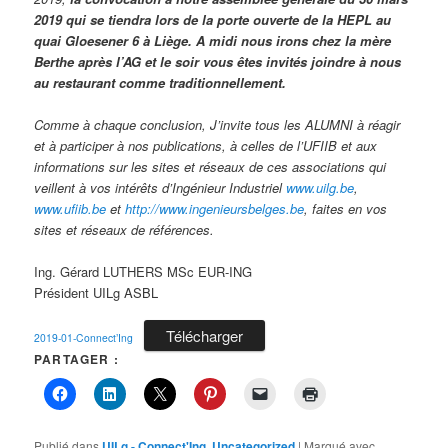
2019 qui se tiendra lors de la porte ouverte de la HEPL au
quai Gloesener 6 à Liège. A midi nous irons chez la mère
Berthe après l’AG et le soir vous êtes invités joindre à nous
au restaurant comme traditionnellement.
Comme à chaque conclusion, J’invite tous les ALUMNI à réagir
et à participer à nos publications, à celles de l’UFIIB et aux
informations sur les sites et réseaux de ces associations qui
veillent à vos intérêts d’Ingénieur Industriel
www.uilg.be
,
www.ufiib.be
et
http://www.ingenieursbelges.be
, faites en vos
sites et réseaux de références.
Ing. Gérard LUTHERS MSc EUR-ING
Président UILg ASBL
Télécharger
2019-01-Connect’Ing
PARTAGER :
Publié dans
UILg - Connect'Ing
,
Uncategorized
|
Marqué avec