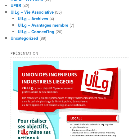
UFIIB
(42)
UILg – Vie Associative
(55)
UILg – Archives
(4)
UILg – Avantages membre
(7)
UILg – Connect'Ing
(20)
Uncategorized
(89)
PRÉSENTATION