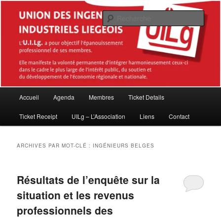
Aller
Aller
Association des Master en sciences de l'ingénieur industriel diplômés de la
Haute École de la Province de Liège (HEPL – ISIL)
au
au
Rech
contenu
contenu
principal
secondaire
Union des Ingénieurs industriels
Liégeois (UILg ASBL)
Menu
Accueil
Agenda
Membres
Ticket Details
principal
Ticket Receipt
UILg – L’Association
Liens
Contact
ARCHIVES PAR MOT-CLÉ :
INGÉNIEURS BELGES
Résultats de l’enquête sur la
situation et les revenus
professionnels des