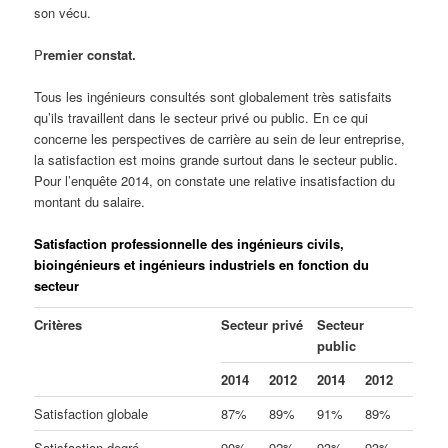
son vécu.
P
remier constat.
Tous les ingénieurs consultés sont globalement très satisfaits
qu’ils travaillent dans le secteur privé ou public. En ce qui
concerne les perspectives de carrière au sein de leur entreprise,
la satisfaction est moins grande surtout dans le secteur public.
Pour l’enquête 2014, on constate une relative insatisfaction du
montant du salaire.
Satisfaction professionnelle des ingénieurs civils,
bioingénieurs et ingénieurs industriels en fonction du
secteur
Critères
Secteur privé
Secteur
public
2014
2012
2014
2012
Satisfaction globale
87%
89%
91%
89%
Satisfaction degré
90%
92%
93%
93%