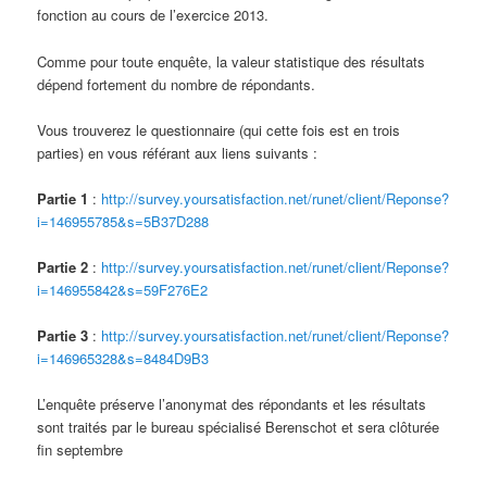
fonction au cours de l’exercice 2013.
Comme pour toute enquête, la valeur statistique des résultats
dépend fortement du nombre de répondants.
Vous trouverez le questionnaire (qui cette fois est en trois
parties) en vous référant aux liens suivants :
Partie 1
:
http://survey.yoursatisfaction.net/runet/client/Reponse?
i=146955785&s=5B37D288
Partie 2
:
http://survey.yoursatisfaction.net/runet/client/Reponse?
i=146955842&s=59F276E2
Partie 3
:
http://survey.yoursatisfaction.net/runet/client/Reponse?
i=146965328&s=8484D9B3
L’enquête préserve l’anonymat des répondants et les résultats
sont traités par le bureau spécialisé Berenschot et sera clôturée
fin septembre