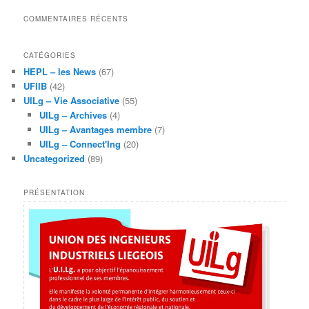
COMMENTAIRES RÉCENTS
CATÉGORIES
HEPL – les News
(67)
UFIIB
(42)
UILg – Vie Associative
(55)
UILg – Archives
(4)
UILg – Avantages membre
(7)
UILg – Connect'Ing
(20)
Uncategorized
(89)
PRÉSENTATION