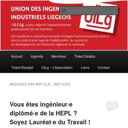
Aller
Aller
Association des Master en sciences de l'ingénieur industriel diplômés de la
Haute École de la Province de Liège (HEPL – ISIL)
au
au
Rech
contenu
contenu
principal
secondaire
Union des Ingénieurs industriels
Liégeois (UILg ASBL)
Menu
Accueil
Agenda
Membres
Ticket Details
principal
Ticket Receipt
UILg – L’Association
Liens
Contact
ARCHIVES PAR MOT-CLÉ :
IRET-KIEA
Vous êtes ingénieur·e
diplômé·e de la HEPL ?
Soyez Lauréat·e du Travail !