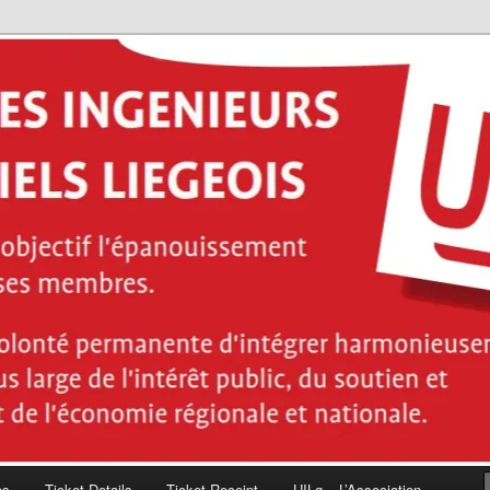
ces de l'ingénieur industriel diplômés de la Haute École de la Province
énieurs industriels Liégeois
es
Ticket Details
Ticket Receipt
UILg – L’Association