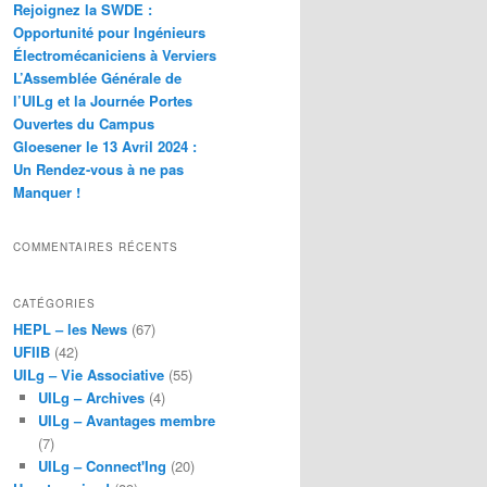
Rejoignez la SWDE :
Opportunité pour Ingénieurs
Électromécaniciens à Verviers
L’Assemblée Générale de
l’UILg et la Journée Portes
Ouvertes du Campus
Gloesener le 13 Avril 2024 :
Un Rendez-vous à ne pas
Manquer !
COMMENTAIRES RÉCENTS
CATÉGORIES
HEPL – les News
(67)
UFIIB
(42)
UILg – Vie Associative
(55)
UILg – Archives
(4)
UILg – Avantages membre
(7)
UILg – Connect'Ing
(20)