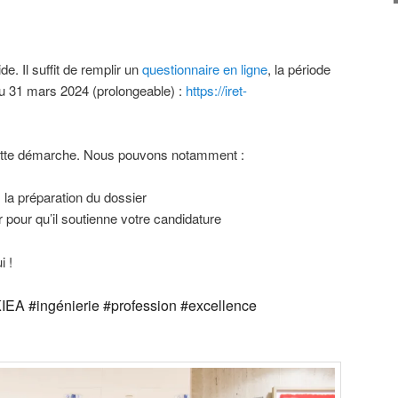
e. Il suffit de remplir un
questionnaire en ligne
, la période
’au 31 mars 2024 (prolongeable) :
https://iret-
cette démarche. Nous pouvons notamment :
a préparation du dossier
r pour qu’il soutienne votre candidature
i !
IEA #ingénierie #profession #excellence