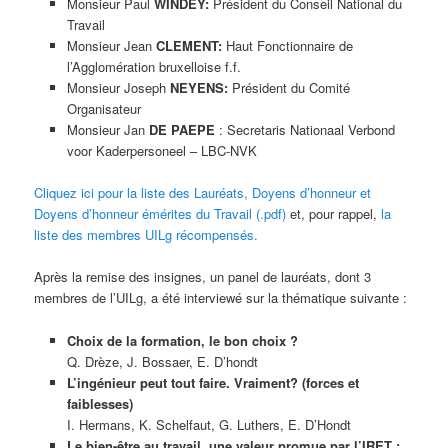
Monsieur Paul
WINDEY:
Président du Conseil National du
Travail
Monsieur Jean
CLEMENT:
Haut Fonctionnaire de
l’Agglomération bruxelloise f.f.
Monsieur Joseph
NEYENS:
Président du Comité
Organisateur
Monsieur Jan
DE
PAEPE
: Secretaris Nationaal Verbond
voor Kaderpersoneel – LBC-NVK
Cliquez ici pour la liste des Lauréats, Doyens d’honneur et
Doyens d’honneur émérites du Travail (.pdf)
et, pour rappel,
la
liste des membres UILg récompensés.
Après la remise des insignes, un panel de lauréats, dont 3
membres de l’UILg, a été interviewé sur la thématique suivante :
Choix de la formation, le bon choix ?
Q. Drèze, J. Bossaer, E. D’hondt
L’ingénieur peut tout faire. Vraiment?
(forces et
faiblesses)
I. Hermans, K. Schelfaut, G. Luthers, E. D’Hondt
Le bien-être au travail, une valeur promue par l’IRET :