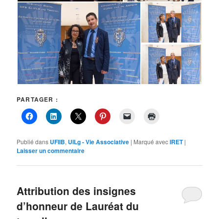
PARTAGER :
Publié dans
UFIIB
,
UILg - Vie Associative
|
Marqué avec
IRET
|
Laisser un commentaire
Attribution des insignes
d’honneur de Lauréat du