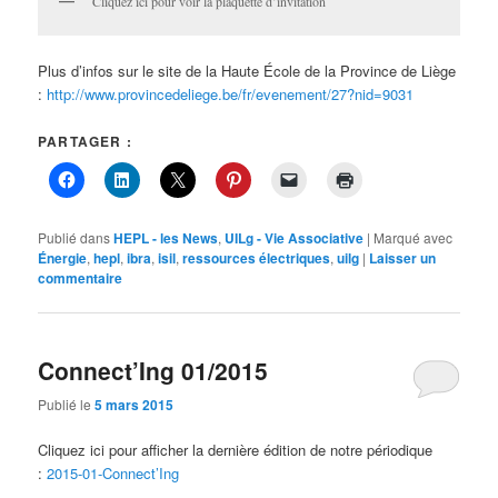
Cliquez ici pour voir la plaquette d’invitation
Plus d’infos sur le site de la Haute École de la Province de Liège
:
http://www.provincedeliege.be/fr/evenement/27?nid=9031
PARTAGER :
Publié dans
HEPL - les News
,
UILg - Vie Associative
|
Marqué avec
Énergie
,
hepl
,
ibra
,
isil
,
ressources électriques
,
uilg
|
Laisser un
commentaire
Connect’Ing 01/2015
Publié le
5 mars 2015
Cliquez ici pour afficher la dernière édition de notre périodique
:
2015-01-Connect’Ing