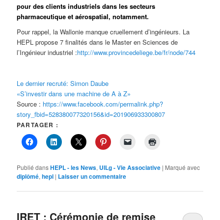
pour des clients industriels dans les secteurs
pharmaceutique et aérospatial, notamment.
Pour rappel, la Wallonie manque cruellement d’ingénieurs. La
HEPL propose 7 finalités dans le Master en Sciences de
l’Ingénieur industriel :
http://www.provincedeliege.be/fr/node/744
Le dernier recruté: Simon Daube
«S’investir dans une machine de A à Z»
Source :
https://www.facebook.com/permalink.php?
story_fbid=528380077320156&id=201906933300807
PARTAGER :
Publié dans
HEPL - les News
,
UILg - Vie Associative
|
Marqué avec
diplômé
,
hepl
|
Laisser un commentaire
IRET : Cérémonie de remise