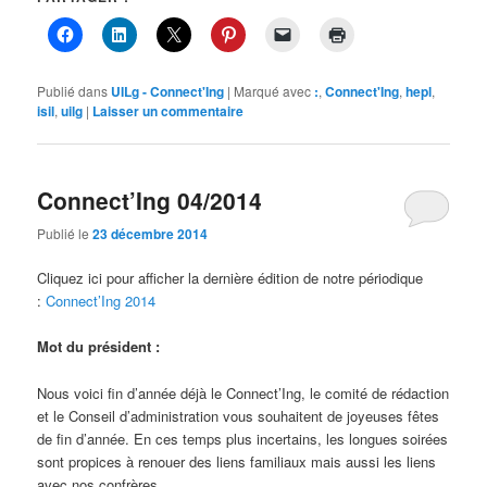
Publié dans
UILg - Connect'Ing
|
Marqué avec
:
,
Connect'Ing
,
hepl
,
isil
,
uilg
|
Laisser un commentaire
Connect’Ing 04/2014
Publié le
23 décembre 2014
Cliquez ici pour afficher la dernière édition de notre périodique
:
Connect’Ing 2014
Mot du président :
Nous voici fin d’année déjà le Connect’Ing, le comité de rédaction
et le Conseil d’administration vous souhaitent de joyeuses fêtes
de fin d’année. En ces temps plus incertains, les longues soirées
sont propices à renouer des liens familiaux mais aussi les liens
avec nos confrères.