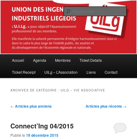
Aller
Aller
Association des Master en sciences de l'ingénieur industriel diplômés de la
Haute École de la Province de Liège (HEPL – ISIL)
au
au
Rech
contenu
contenu
principal
secondaire
Union des Ingénieurs industriels
Liégeois (UILg ASBL)
Menu
Accueil
Agenda
Membres
Ticket Details
principal
Ticket Receipt
UILg – L’Association
Liens
Contact
ARCHIVES DE CATÉGORIE :
UILG – VIE ASSOCIATIVE
Navigation
←
Articles plus anciens
Articles plus récents
→
des
articles
Connect’Ing 04/2015
Publié le
19 décembre 2015